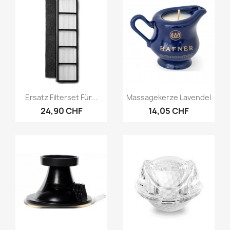
Vorschau
Vorschau


Ersatz Filterset Für...
Massagekerze Lavendel
24,90 CHF
14,05 CHF