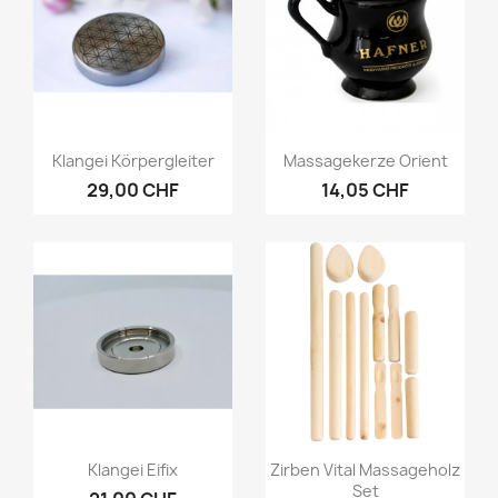
Vorschau
Vorschau


Klangei Körpergleiter
Massagekerze Orient
29,00 CHF
14,05 CHF
Vorschau
Vorschau


Klangei Eifix
Zirben Vital Massageholz
Set