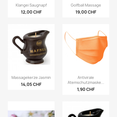
Vorschau
Vorschau


Klangei Saugnapf
Golfball Massage
12,00 CHF
19,00 CHF
Vorschau
Vorschau


Massagekerze Jasmin
Antivirale
Atemschutzmaske...
14,05 CHF
1,90 CHF