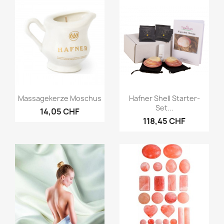
Vorschau
Vorschau


Massagekerze Moschus
Hafner Shell Starter-
Set...
14,05 CHF
118,45 CHF