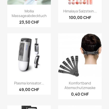
Vorschau
Vorschau


Mollia
Himalaya Salzstein...
Massageabdecktuch
100,00 CHF
23,50 CHF
Vorschau
Vorschau


Plasma Ionisator...
Komfortband
Atemschutzmaske
49,00 CHF
0,40 CHF