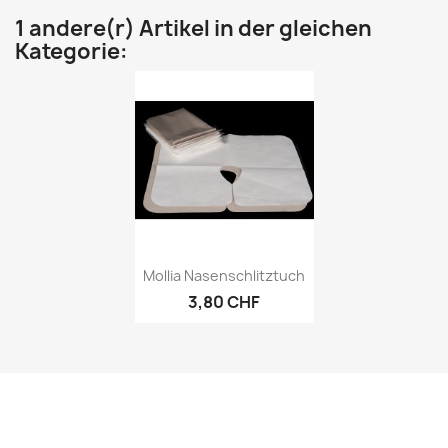
1 andere(r) Artikel in der gleichen
Kategorie:
Vorschau

Mollia Nasenschlitztuch
3,80 CHF