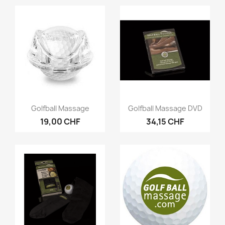
Vorschau
Vorschau


Golfball Massage
Golfball Massage DVD
19,00 CHF
34,15 CHF