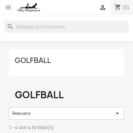
shopping_cart


(0)
search
GOLFBALL
GOLFBALL

Relevanz
1 - 4 von 4 Artikel(n)