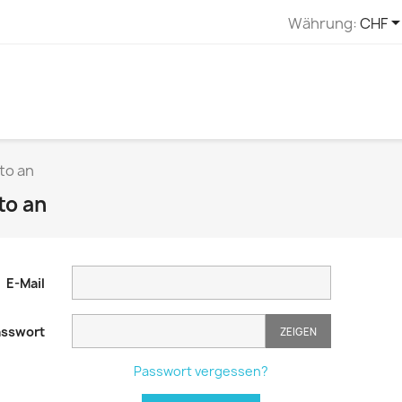
Währung:
CHF
to an
to an
E-Mail
sswort
ZEIGEN
Passwort vergessen?