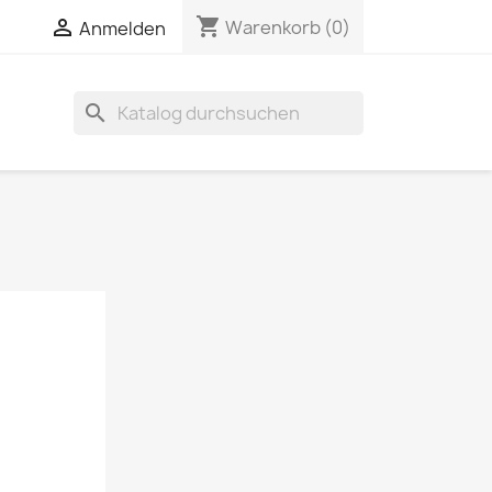
shopping_cart


Warenkorb
(0)
Anmelden
search