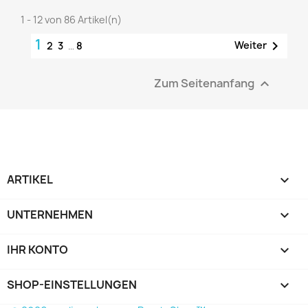
1 - 12 von 86 Artikel(n)
1

Weiter
2
3
…
8
Zum Seitenanfang

ARTIKEL

UNTERNEHMEN

IHR KONTO

SHOP-EINSTELLUNGEN
keyboard_arrow_down