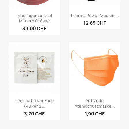
Vorschau
Vorschau


Massagemuschel
Therma Power Medium...
Mittlere Grösse
12,65 CHF
39,00 CHF
Vorschau
Vorschau


Therma Power Face
Antivirale
(Pulver &...
Atemschutzmaske...
3,70 CHF
1,90 CHF