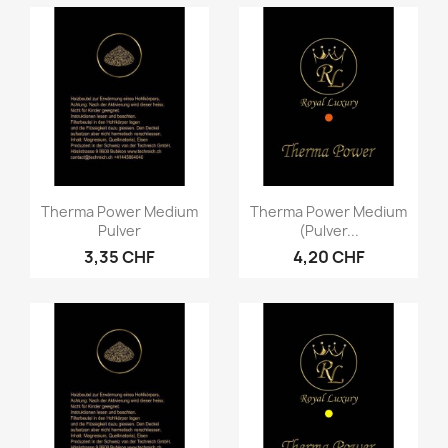
Vorschau
Vorschau


Therma Power Medium
Therma Power Medium
Pulver
(Pulver...
3,35 CHF
4,20 CHF