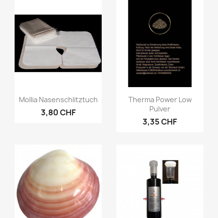
Vorschau
Vorschau


Mollia Nasenschlitztuch
Therma Power Low
Pulver
3,80 CHF
3,35 CHF