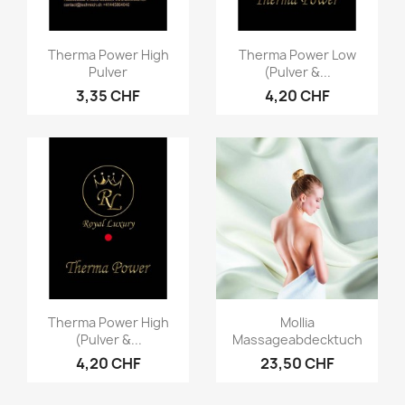
Vorschau
Vorschau


Therma Power High
Therma Power Low
Pulver
(Pulver &...
3,35 CHF
4,20 CHF
Vorschau
Vorschau


Therma Power High
Mollia
(Pulver &...
Massageabdecktuch
4,20 CHF
23,50 CHF