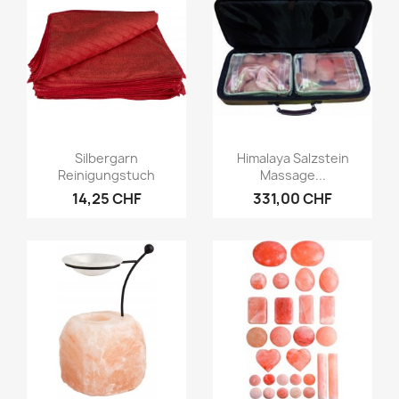
Vorschau
Vorschau


Silbergarn
Himalaya Salzstein
Reinigungstuch
Massage...
14,25 CHF
331,00 CHF