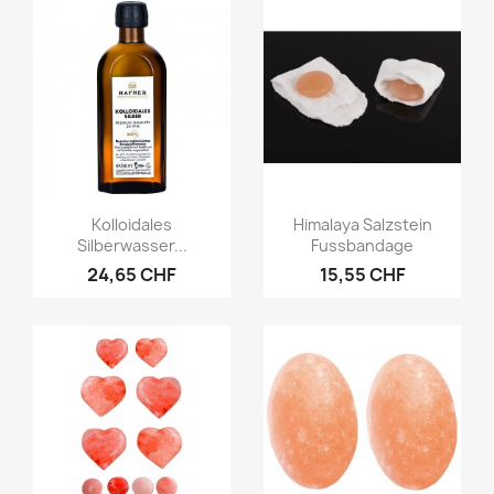
Vorschau
Vorschau


Kolloidales
Himalaya Salzstein
Silberwasser...
Fussbandage
24,65 CHF
15,55 CHF