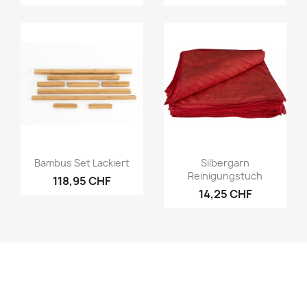
Vorschau
Vorschau


Bambus Set Lackiert
Silbergarn
Reinigungstuch
118,95 CHF
14,25 CHF