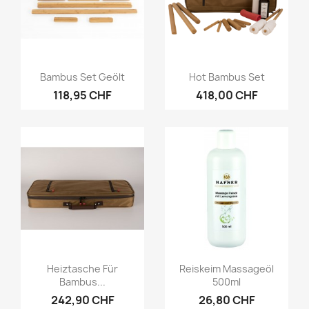
Vorschau
Vorschau


Bambus Set Geölt
Hot Bambus Set
118,95 CHF
418,00 CHF
Vorschau
Vorschau


Heiztasche Für
Reiskeim Massageöl
Bambus...
500ml
242,90 CHF
26,80 CHF